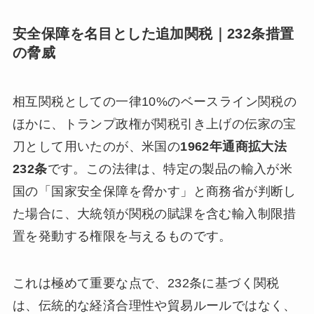
安全保障を名目とした追加関税
｜232条措置
の脅威
相互関税としての一律10%のベースライン関税の
ほかに、トランプ政権が関税引き上げの伝家の宝
刀として用いたのが、米国の
1962年通商拡大法
232条
です。この法律は、特定の製品の輸入が米
国の「国家安全保障を脅かす」と商務省が判断し
た場合に、大統領が関税の賦課を含む輸入制限措
置を発動する権限を与えるものです。
これは極めて重要な点で、232条に基づく関税
は、伝統的な経済合理性や貿易ルールではなく、